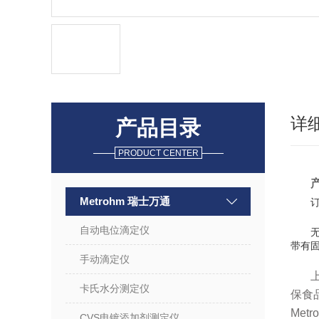
详
产品目录
PRODUCT CENTER
Metrohm 瑞士万通
订
自动电位滴定仪
无
带有固
手动滴定仪
卡氏水分测定仪
保食
Met
CVS电镀添加剂测定仪