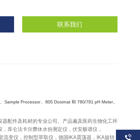
联系我们
ple Processor、805 Dosimat 和 780/781 pH Meter。
仪器配件及耗材的专业公司。产品遍及医药生物化工环
仪，库仑法卡尔费休水份测定仪，伏安极谱仪，
，实验室流变仪，控制型萃取仪，德国IKA震荡器，IKA旋转