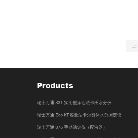
上
Products
瑞士万通 831 实用型库仑法卡氏水分仪
瑞士万通 Eco KF容量法卡尔费休水分测定仪
瑞士万通 876 手动滴定仪（配液器）