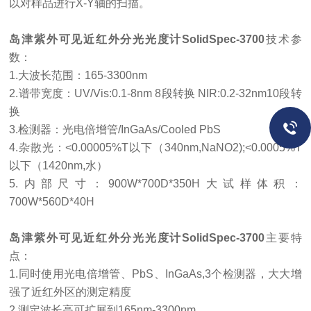
以对样品进行X-Y轴的扫描。
岛津紫外可见近红外分光光度计SolidSpec-3700
技术参
数：
1.大波长范围：165-3300nm
2.谱带宽度：UV/Vis:0.1-8nm 8段转换 NIR:0.2-32nm10段转
换
3.检测器：光电倍增管/InGaAs/Cooled PbS
4.杂散光：<0.00005%T以下（340nm,NaNO2);<0.0005%T
以下（1420nm,水）
5.内部尺寸：900W*700D*350H大试样体积：
700W*560D*40H
岛津紫外可见近红外分光光度计SolidSpec-3700
主要特
点：
1.同时使用光电倍增管、PbS、InGaAs,3个检测器，大大增
强了近红外区的测定精度
2.测定波长高可扩展到165nm-3300nm