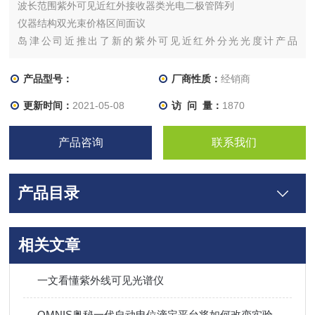
波长范围紫外可见近红外接收器类光电二极管阵列
仪器结构双光束价格区间面议
岛津公司近推出了新的紫外可见近红外分光光度计产品
SolidSpec-3700
产品型号：
厂商性质：
经销商
更新时间：
2021-05-08
访 问 量：
1870
产品咨询
联系我们
产品目录
相关文章
一文看懂紫外线可见光谱仪
OMNIS奥秘一代自动电位滴定平台将如何改变实验室的工作？