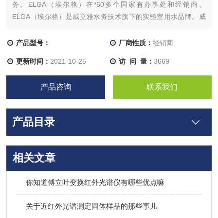
务。ELGA（埃尔格）在*60多个国家有办事处和经销商。
ELGA（埃尔格）是威立雅水务技术旗下的实验室用水品牌。威
立雅水务技术（Veolia Water Technologies）作为威立雅水务的
子公司，是水处理领域的设计与建造公司，也是专业化的技术解
产品型号：
厂商性质：
经销商
决方案提供商。
更新时间：
2021-10-25
访 问 量：
3669
产品咨询
联系我们
产品目录
相关文章
你知道傅立叶变换红外光谱仪有哪些优点嘛
关于近红外光谱测定固体样品的那些事儿