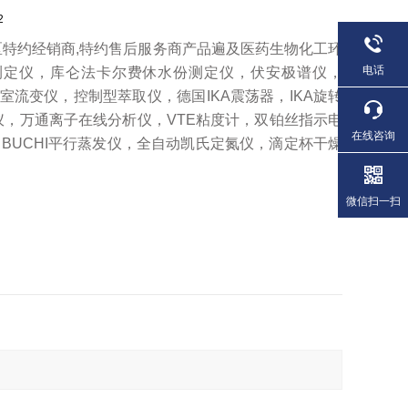
2
地区特约经销商,特约售后服务商产品遍及医药生物化工环
电话
测定仪，库仑法卡尔费休水份测定仪，伏安极谱仪，
，实验室流变仪，控制型萃取仪，德国IKA震荡器，IKA旋转
仪，万通离子在线分析仪，VTE粘度计，双铂丝指示电
在线咨询
BUCHI平行蒸发仪，全自动凯氏定氮仪，滴定杯干燥
微信扫一扫