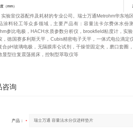
度（mm）
、实验室仪器配件及耗材的专业公司。瑞士万通Metrohm华东
品涂料轻工等众多领域，主要产品有：容量法卡尔费休水份
rohm参比电极，HACH水质参数分析仪，brookfield粘度计
仪，德国赛多利斯天平，Cubis精密电子天平，一体式电位滴定
复合pH玻璃电极，无隔膜库仑试剂，干燥管固定夹，磨口套圈，
数显型往复震荡摇床，控制型萃取仪等
品咨询
产品：