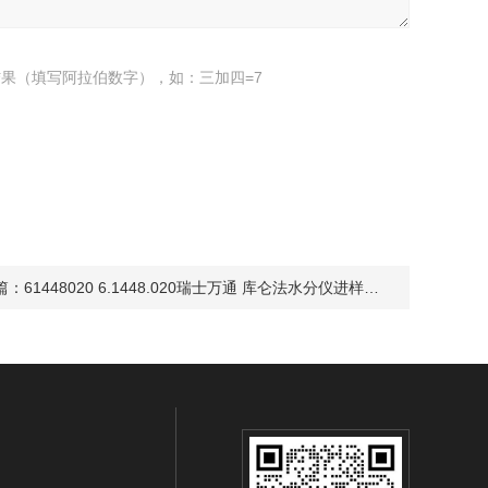
果（填写阿拉伯数字），如：三加四=7
篇：
61448020 6.1448.020瑞士万通 库仑法水分仪进样垫片