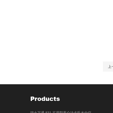
上
Products
瑞士万通 831 实用型库仑法卡氏水分仪