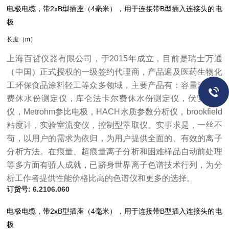
电极电缆，带2xB型插座（4毫米），用于连接带B型插入连接头的电
极
长度（m）
上海百哲仪器有限公司，于2015年成立，目前是瑞士万通
（中国）正式授权的一级签约代理商，产品遍及医药生物化
工环保食品涂料轻工等众多领域，主要产品有：容量法卡尔
费休水份测定仪，库仑法卡尔费休水份测定仪，伏安极谱
仪，Metrohm参比电极，HACH水质参数分析仪，brookfield
粘度计，实验室流变仪，控制型萃取仪。实事求是，一丝不
苟，以用户的需求为依归，为用户提供全面的、有效的离子
分析方法。在痕量、超痕量离子分析和困难样品自动前处理
等多方面有骄人成就，已跻身世界离子色谱技术行列，为分
析工作者提供性能价格比高的色谱仪和更多的选择。
订货号: 6.2106.060
电极电缆，带2xB型插座（4毫米），用于连接带B型插入连接头的电
极