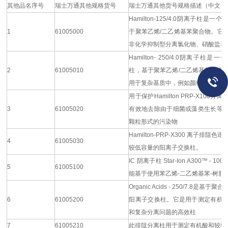
其他品名序号
瑞士万通其他规格货号
瑞士万通其他货号规格描述（中文）
Hamilton-125/4.0阴离子柱是
1
61005000
于聚苯乙烯/二乙烯基苯聚合物。它
非化学抑制型分离氯化物、硝酸盐和
Hamilton- 250/4.0阴离子柱
2
61005010
柱，基于聚苯乙烯/二乙烯基苯聚合
用于复杂基质中，例如颜料
用于保护Hamilton PRP-X100
3
61005020
有效地去除由于细菌或藻类生长等
颗粒形式的污染物
Hamilton-PRP-X300 离子排阻
4
61005030
较低容量的阳离子交换柱。
IC 阴离子柱 Star-Ion A300™ - 10
5
61005100
能基于使用苯乙烯-二乙烯基苯-树脂
Organic Acids - 250/7.8是基
6
61005200
阳离子交换柱。它是用于测定有机
和复杂分离问题的高效柱
7
61005210
此排阻分离柱用于测定有机酸和较弱