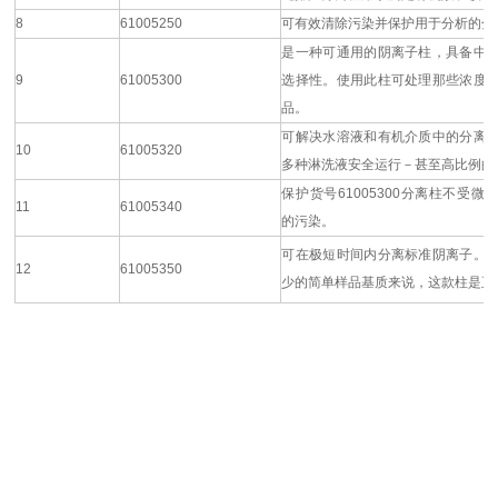
8
61005250
可有效清除污染并保护用于分析的分
是一种可通用的阴离子柱，具备中
9
61005300
选择性。使用此柱可处理那些浓度
品。
可解决水溶液和有机介质中的分离
10
61005320
多种淋洗液安全运行－甚至高比例的
保护货号61005300分离柱不受微
11
61005340
的污染。
可在极短时间内分离标准阴离子。
12
61005350
少的简单样品基质来说，这款柱是正