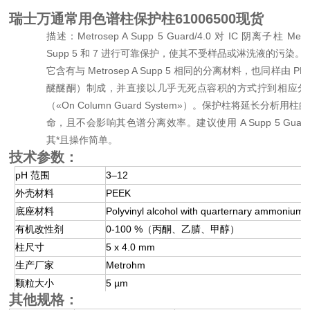
瑞士万通常用色谱柱保护柱61006500现货
描述：Metrosep A Supp 5 Guard/4.0 对 IC 阴离子柱 Metro
Supp 5 和 7 进行可靠保护，使其不受样品或淋洗液的污染。
它含有与 Metrosep A Supp 5 相同的分离材料，也同样由 PE
醚醚酮）制成，并直接以几乎无死点容积的方式拧到相应分
（«On Column Guard System»）。保护柱将延长分析用柱
命，且不会影响其色谱分离效率。建议使用 A Supp 5 Guard/
其*且操作简单。
技术参数：
pH 范围
3–12
外壳材料
PEEK
底座材料
Polyvinyl alcohol with quarternary ammonium 
有机改性剂
0-100 %（丙酮、乙腈、甲醇）
柱尺寸
5 x 4.0 mm
生产厂家
Metrohm
颗粒大小
5 µm
其他规格：